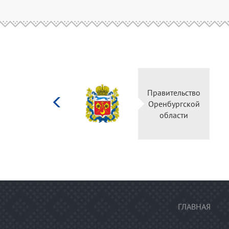
Министерство
культуры
Российской
федерации
ГЛАВНАЯ