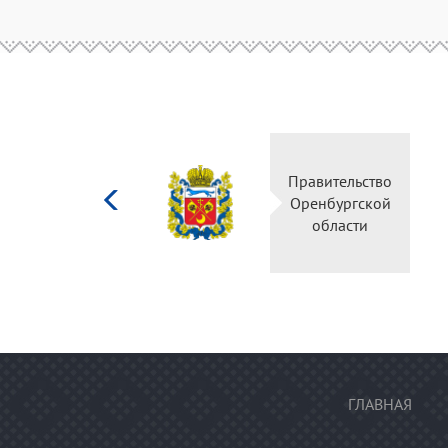
Министерство
Правительство
культуры
Оренбургской
Российской
области
федерации
ГЛАВНАЯ