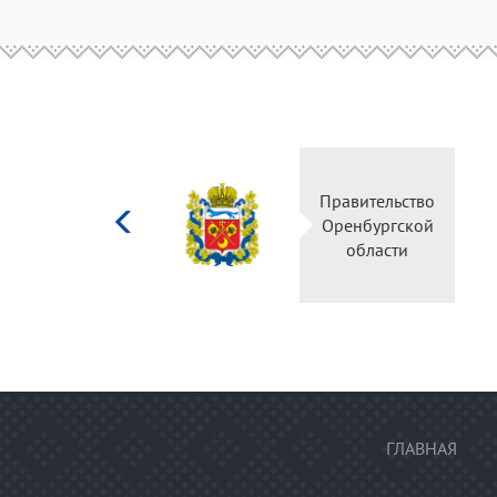
Министерство
Правительство
культуры
Оренбургской
Российской
области
федерации
ГЛАВНАЯ