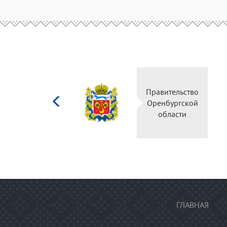
Министерство
Правительс
культуры
Оренбургск
Российской
области
федерации
ГЛАВНАЯ