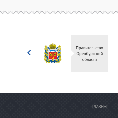
Министерство
Правительство
культуры
Оренбургской
Российской
области
федерации
ГЛАВНАЯ