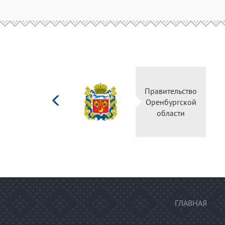
Министерство
Правите
культуры
Оренбу
Российской
обла
федерации
ГЛАВНАЯ