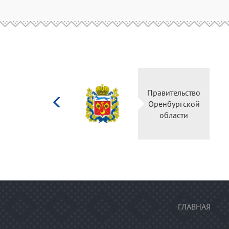
Министерство
Правительство
культуры
Оренбургской
Российской
области
федерации
ГЛАВНАЯ