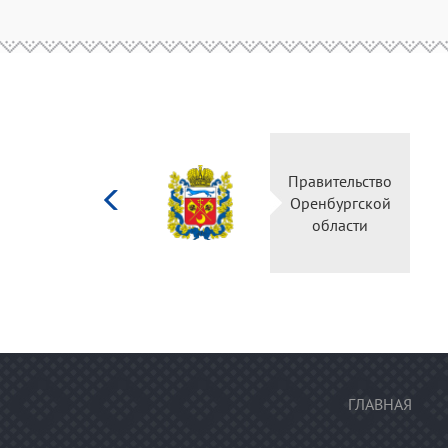
Министерство
Правительство
культуры
Оренбургской
Российской
области
федерации
ГЛАВНАЯ