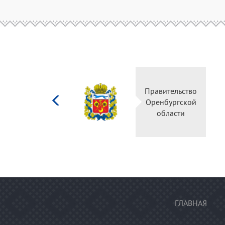
Министерство
Правительство
культуры
Оренбургской
Российской
области
федерации
ГЛАВНАЯ