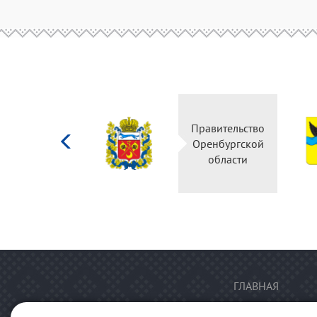
Министерство
Правительство
культуры
Оренбургской
Российской
области
федерации
ГЛАВНАЯ