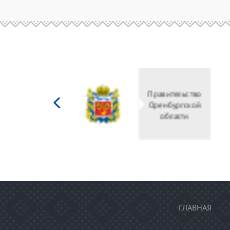
Министерство
культуры
Российской
федерации
ГЛАВНАЯ