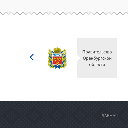
Министерство
Правительство
культуры
Оренбургской
Российской
области
федерации
ГЛАВНАЯ