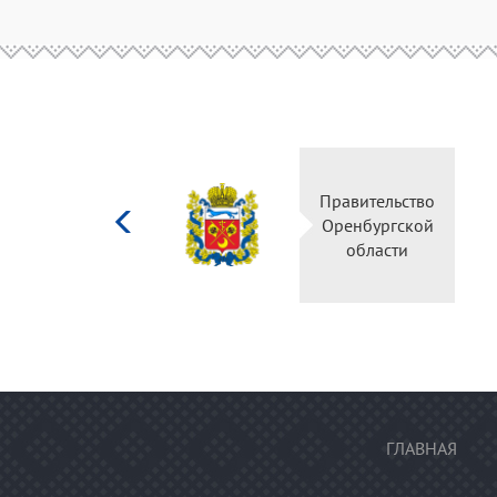
Министерство
Правительство
культуры
Оренбургской
Российской
области
федерации
ГЛАВНАЯ