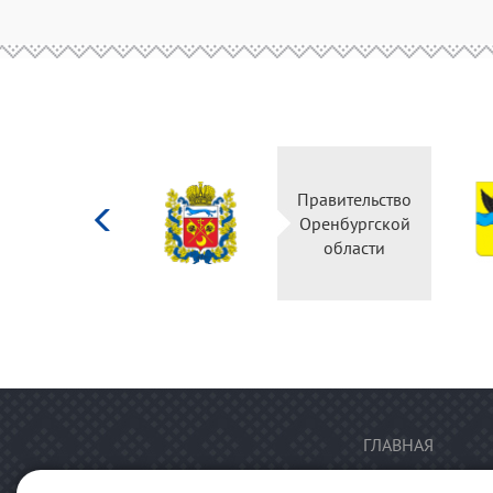
Министерство
Правительство
культуры
Оренбургской
Российской
области
федерации
ГЛАВНАЯ