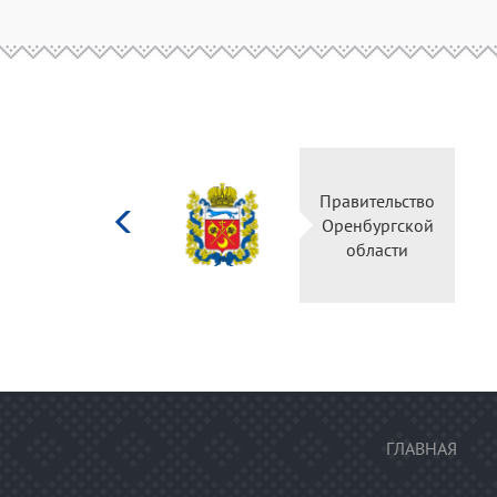
Министерство
Правительство
культуры
Оренбургской
Российской
области
федерации
ГЛАВНАЯ