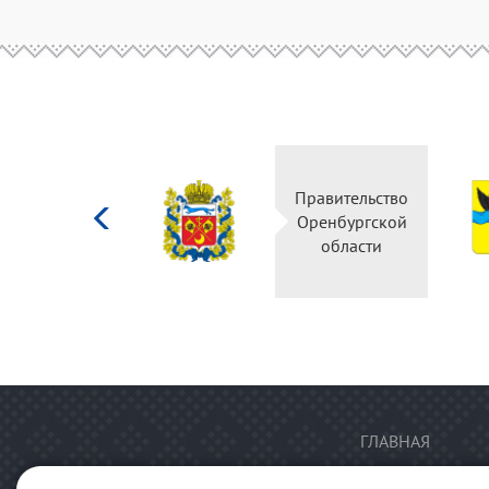
Министерство
Правительство
культуры
Оренбургской
Российской
области
федерации
ГЛАВНАЯ