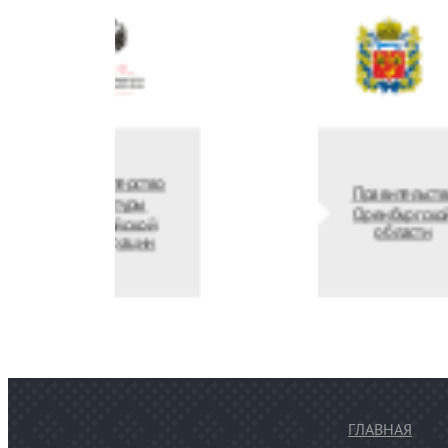
Министерство
П
культуры
О
Российской
федерации
ГЛАВНАЯ