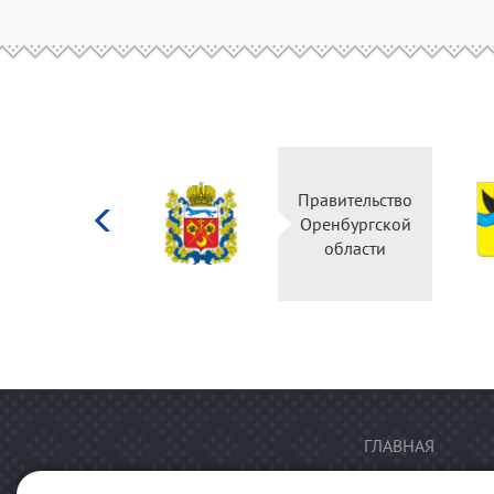
Министерство
Правительство
культуры
Оренбургской
Российской
области
федерации
ГЛАВНАЯ