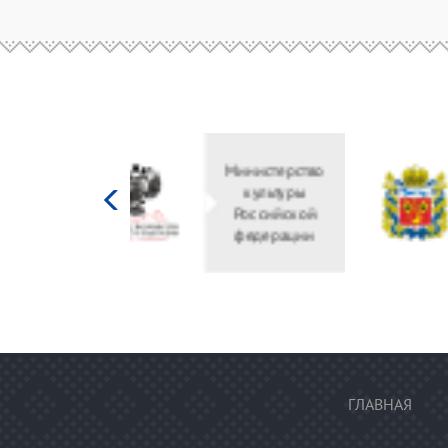
Министерство
культуры
Российской
федерации
ГЛАВНАЯ