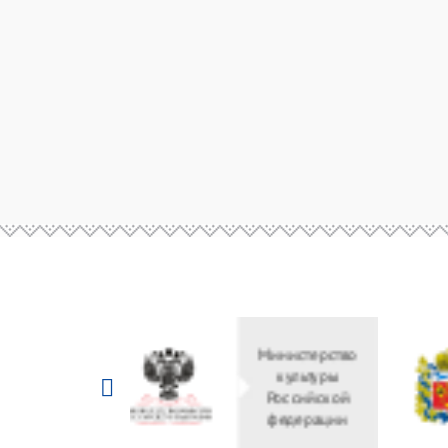
Министерство
культуры
Российской
федерации