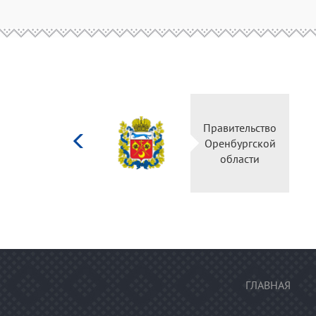
Министерство
Правитель
культуры
Оренбургс
Российской
област
федерации
ГЛАВНАЯ