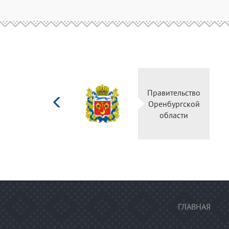
Министерство
культуры
Российской
федерации
ГЛАВНАЯ