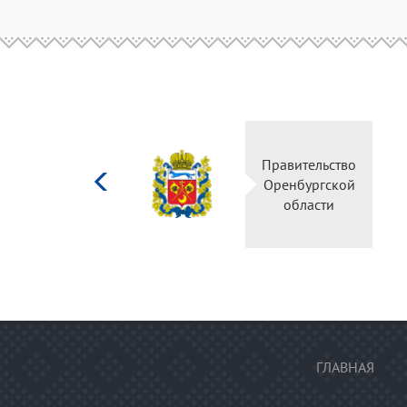
Министерство
Правительство
культуры
Оренбургской
Российской
области
федерации
ГЛАВНАЯ