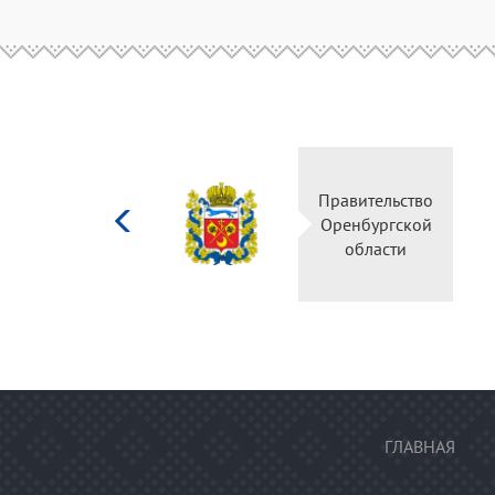
Министерство
Правительство
культуры
Оренбургской
Российской
области
федерации
ГЛАВНАЯ