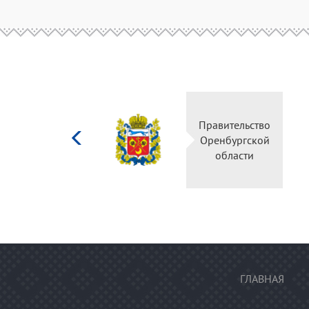
Министерство
Правительство
культуры
Оренбургской
Российской
области
федерации
ГЛАВНАЯ