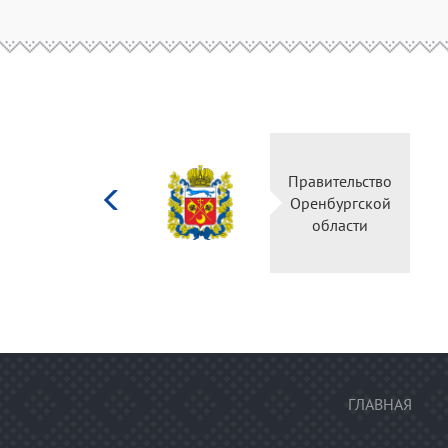
Министерство
Правительство
культуры
Оренбургской
Российской
области
федерации
ГЛАВНАЯ