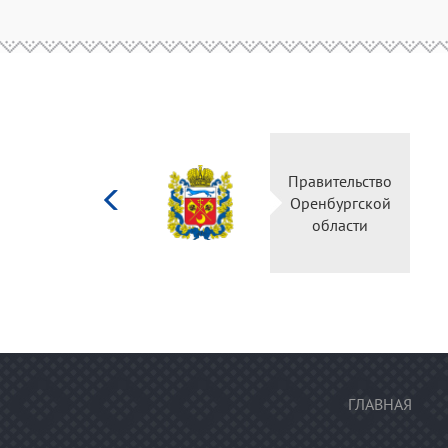
Министерство
Правительство
культуры
Оренбургской
Российской
области
федерации
ГЛАВНАЯ