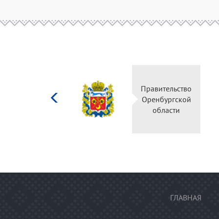
Министерство
Правител
культуры
Оренбур
Российской
облас
федерации
ГЛАВНАЯ