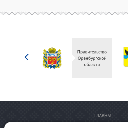
Министерство
Правительство
культуры
Оренбургской
Российской
области
федерации
ГЛАВНАЯ