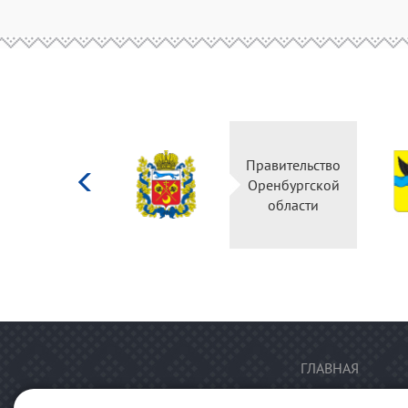
Министерство
Правительство
культуры
Оренбургской
Российской
области
федерации
ГЛАВНАЯ