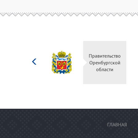
Министерство
Правитель
культуры
Оренбургс
Российской
област
федерации
ГЛАВНАЯ