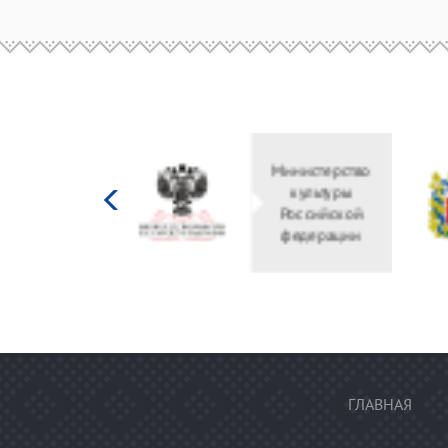
Министерство
культуры
Российской
федерации
ГЛАВНАЯ