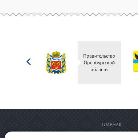
Министерство
Правительство
культуры
Оренбургской
Российской
области
федерации
ГЛАВНАЯ