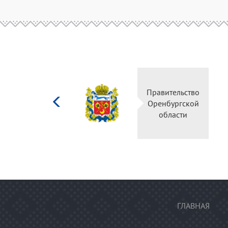
Министерство
Правитель
культуры
Оренбургс
Российской
област
федерации
ГЛАВНАЯ