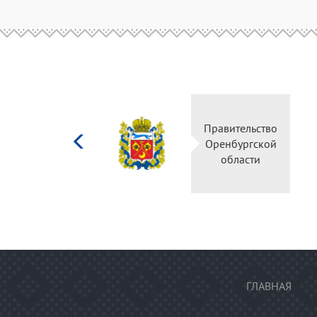
Министерство
Правительство
культуры
Оренбургской
Российской
области
федерации
ГЛАВНАЯ