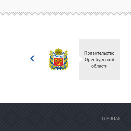
Министерство
Правитель
культуры
Оренбургс
Российской
област
федерации
ГЛАВНАЯ