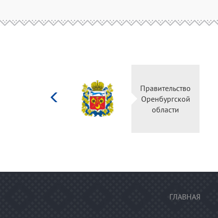
Министерство
Правительство
культуры
Оренбургской
Российской
области
федерации
ГЛАВНАЯ