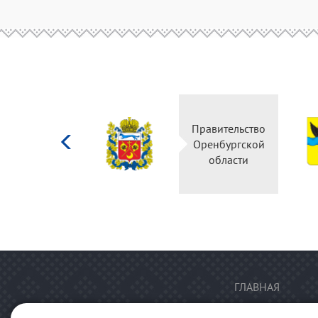
Министерство
Правительство
культуры
Оренбургской
Российской
области
федерации
ГЛАВНАЯ