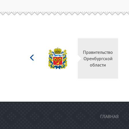
Министерство
Прави
культуры
Оренб
Российской
об
федерации
ГЛАВНАЯ