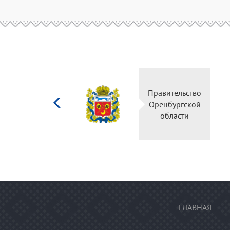
Министерство
Правительство
культуры
Оренбургской
Российской
области
федерации
ГЛАВНАЯ