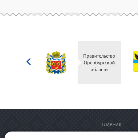
Министерство
Правительство
культуры
Оренбургской
Российской
области
федерации
ГЛАВНАЯ