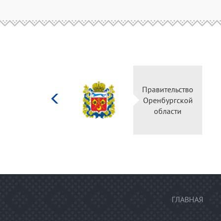
Министерство
Правительство
культуры
Оренбургской
Российской
области
федерации
ГЛАВНАЯ