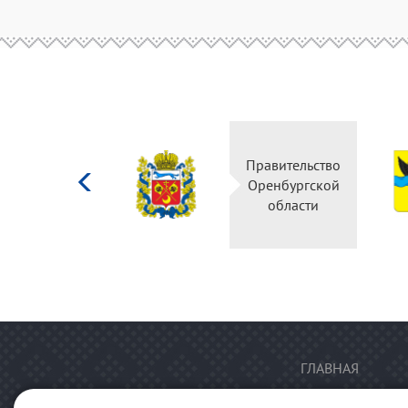
Министерство
Правительство
культуры
Оренбургской
Российской
области
федерации
ГЛАВНАЯ