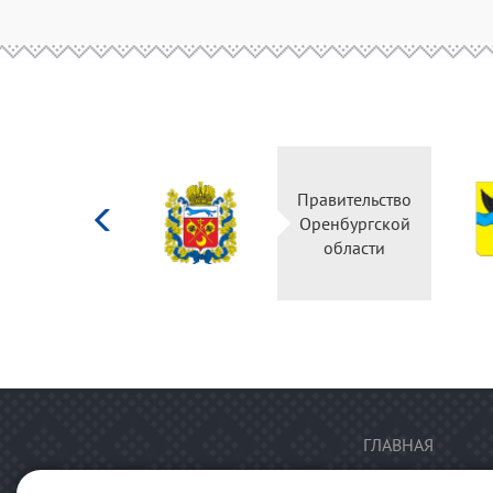
Министерство
Правительство
культуры
Оренбургской
Российской
области
федерации
ГЛАВНАЯ