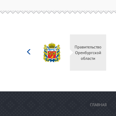
Министерство
Прави
культуры
Оренб
Российской
об
федерации
ГЛАВНАЯ