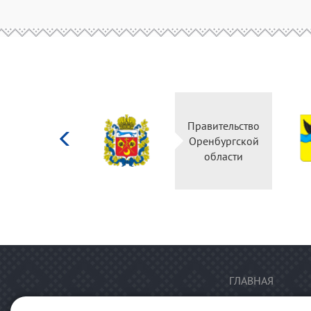
Министерство
Правительство
культуры
Оренбургской
Российской
области
федерации
ГЛАВНАЯ