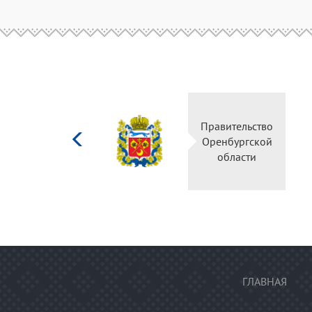
Министерство
Правительств
культуры
Оренбургско
Российской
области
федерации
ГЛАВНАЯ