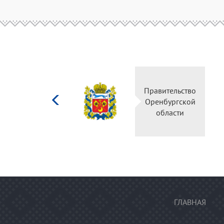
Министерство
Правительство
культуры
Оренбургской
Российской
области
федерации
ГЛАВНАЯ