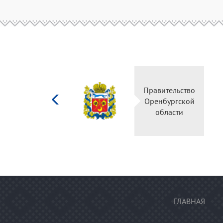
Министерство
Правительств
культуры
Оренбургско
Российской
области
федерации
ГЛАВНАЯ