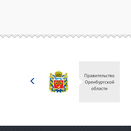
Министерство
Прав
культуры
Орен
Российской
о
федерации